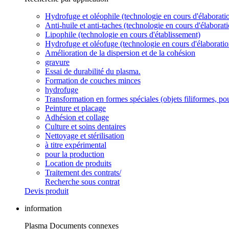
Hydrofuge et oléophile (technologie en cours d'élaborati
Anti-huile et anti-taches (technologie en cours d'élaborati
Lipophile (technologie en cours d'établissement)
Hydrofuge et oléofuge (technologie en cours d'élaboratio
Amélioration de la dispersion et de la cohésion
gravure
Essai de durabilité du plasma.
Formation de couches minces
hydrofuge
Transformation en formes spéciales (objets filiformes, pou
Peinture et placage
Adhésion et collage
Culture et soins dentaires
Nettoyage et stérilisation
à titre expérimental
pour la production
Location de produits
Traitement des contrats/
Recherche sous contrat
Devis produit
information
Plasma Documents connexes