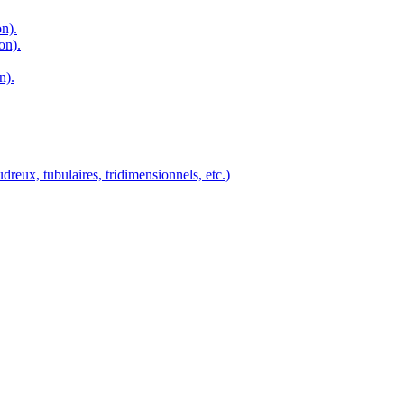
on).
on).
n).
dreux, tubulaires, tridimensionnels, etc.)