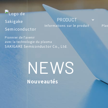
PRODUCT
Informations sur le produit
Pla
Pionnier de l'avenir
avec la technologie du plasma
SAKIGAKE Semiconductor Co., Ltd.
NEWS
Nouveautés