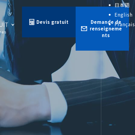
日本語
English
Devis gratuit
Demande de
Français
UIT
renseigneme
ères
nts