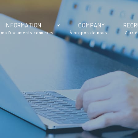
INFORMATION
COMPANY
RECR
sma Documents connexes
À propos de nous
Carri