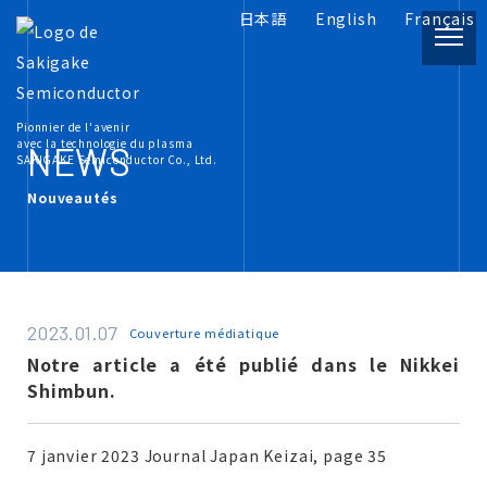
日本語
English
Français
PRODUCT
Pionnier de l'avenir
Informations sur le produit
avec la technologie du plasma
NEWS
SAKIGAKE Semiconductor Co., Ltd.
Nouveautés
INFORMATION
Plasma Documents connexes
COMPANY
2023.01.07
Couverture médiatique
À propos de nous
Notre article a été publié dans le Nikkei
Shimbun.
RECRUIT
Carrières
7 janvier 2023 Journal Japan Keizai, page 35