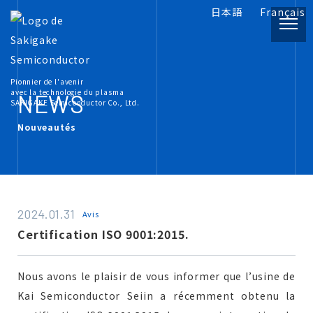
日本語
Français
PRODUCT
Pionnier de l'avenir
Informations sur le produit
avec la technologie du plasma
NEWS
SAKIGAKE Semiconductor Co., Ltd.
Nouveautés
INFORMATION
Plasma Documents connexes
COMPANY
2024.01.31
Avis
À propos de nous
Certification ISO 9001:2015.
RECRUIT
Nous avons le plaisir de vous informer que l’usine de
Carrières
Kai Semiconductor Seiin a récemment obtenu la