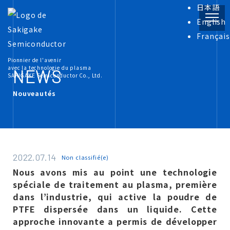
日本語
English
Français
PRODUCT
Pionnier de l'avenir
Informations sur le produit
avec la technologie du plasma
NEWS
SAKIGAKE Semiconductor Co., Ltd.
Nouveautés
INFORMATION
Plasma Documents connexes
COMPANY
2022.07.14
Non classifié(e)
À propos de nous
Nous avons mis au point une technologie
spéciale de traitement au plasma, première
RECRUIT
dans l’industrie, qui active la poudre de
Carrières
PTFE dispersée dans un liquide. Cette
approche innovante a permis de développer