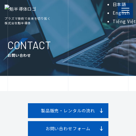
日本語
English
プラズマ技術で未来を切り拓く
Tiếng Việt
株式会社魁半導体
PRODUCT
製品情報
CONTACT
お問い合わせ
INFORMATION
プラズマ関連資料
COMPANY
会社概要
製品販売・レンタルの流れ
RECRUIT
採用情報
お問い合わせフォーム