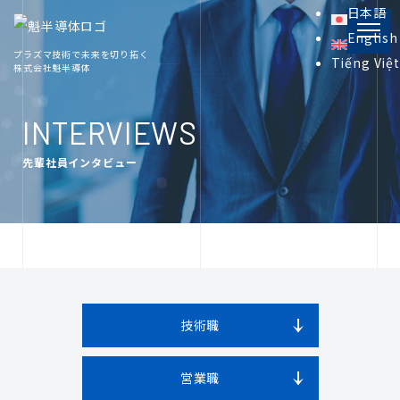
日本語
English
プラズマ技術で未来を切り拓く
Tiếng Việt
株式会社魁半導体
PRODUCT
製品情報
INTERVIEWS
先輩社員インタビュー
INFORMATION
プラズマ関連資料
COMPANY
会社概要
技術職
RECRUIT
採用情報
営業職