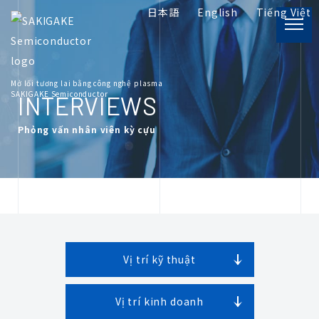
日本語
English
Tiếng Việt
PRODUCT
Mở lối tương lai bằng công nghệ plasma
Thông tin sản phẩm
SAKIGAKE Semiconductor
INTERVIEWS
Phỏng vấn nhân viên kỳ cựu
INFORMATION
Tài liệu liên quan đến plasma
COMPANY
Về chúng tôi
Vị trí kỹ thuật
RECRUIT
Nghề nghiệp
Vị trí kinh doanh