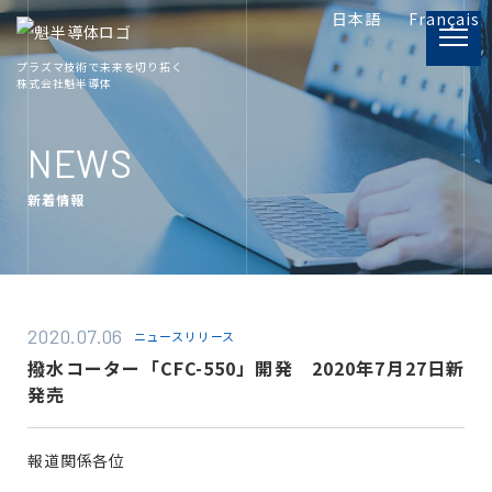
日本語
Français
プラズマ技術で未来を切り拓く
株式会社魁半導体
PRODUCT
製品情報
NEWS
新着情報
INFORMATION
プラズマ関連資料
COMPANY
2020.07.06
ニュースリリース
会社概要
撥水コーター「CFC-550」開発 2020年7月27日新
発売
RECRUIT
採用情報
報道関係各位