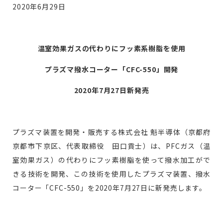
2020年6月29日
無料お見積り
温室効果ガスの代わりにフッ素系樹脂を使用
プラズマ撥水コーター「CFC-550」開発
2020
年7月27日新発売
お問い合わせ
プラズマ装置を開発・販売する株式会社 魁半導体（京都府
京都市下京区、代表取締役 田口貢士）は、PFCガス（温
室効果ガス）の代わりにフッ素樹脂を使って撥水加工がで
きる技術を開発、この技術を使用したプラズマ装置、撥水
コーター「CFC-550」を2020年7月27日に新発売します。