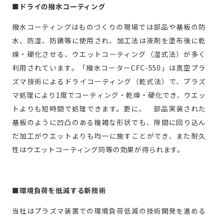
■ドライの撥水コーティング
撥水コーティングはものづくりの現場では部品や基板の防
水、防湿、防錆等に使用され、加工法は液剤を塗布後に乾
燥・硬化させる、ウエットコーティング（湿式法）が多く
利用されています。「撥水コーターCFC-550」は真空プラ
ズマ技術によるドライコーティング（乾式法）で、プラズ
マ処理により1度でコーティング・乾燥・硬化でき、ウエッ
トよりも短時間で処理できます。更に、 部品実装された
基板のように凹凸のある複雑な形状でも、隙間に回り込ん
だ加工がウエットよりも均一に施すことができ、また耐久
性はウエットコーティング同等の効果が得られます。
■環境負荷を低減する新技術
当社はプラズマ装置での環境負荷低減の技術開発を進める