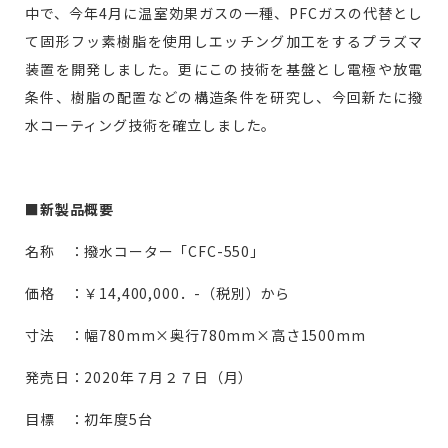
中で、今年4月に温室効果ガスの一種、PFCガスの代替とし
て固形フッ素樹脂を使用しエッチング加工をするプラズマ
装置を開発しました。更にこの技術を基盤とし電極や放電
条件、樹脂の配置などの構造条件を研究し、今回新たに撥
水コーティング技術を確立しました。
■新製品概要
名称 ：撥水コーター「CFC-550」
価格 ：￥14,400,000．-（税別）から
寸法 ：幅780mm×奥行780mm×高さ1500mm
発売日：2020年７月２７日（月）
目標 ：初年度5台