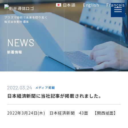
日本語
English
Français
プラズマ技術で未来を切り拓く
株式会社魁半導体
PRODUCT
製品情報
NEWS
新着情報
INFORMATION
プラズマ関連資料
COMPANY
2022.03.24
メディア掲載
会社概要
日本経済新聞に当社記事が掲載されました。
RECRUIT
2022年3月24日(木) 日本経済新聞 43面 【関西紙面】
採用情報