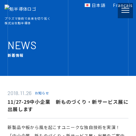
日本語
Français
プラズマ技術で未来を切り拓く
株式会社魁半導体
PRODUCT
製品情報
NEWS
新着情報
INFORMATION
プラズマ関連資料
COMPANY
2018.11.26
お知らせ
会社概要
11/27-29中小企業 新ものづくり・新サービス展に
出展します
RECRUIT
採用情報
新製品や板から風を起こすユニークな独自技術を実演！
「中小企業 新ものづくり・新サービス展」出展のご案内