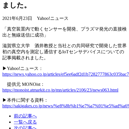
ました。
2021年6月23日 Yahoo!ニュース
「真空装置内で動くセンサーを開発、プラズマ発光の直接検
出と無線送信に成功」
滋賀県立大学 酒井教授と当社との共同研究で開発した世界
初の真空内を測定し通信するIoTセンサデバイスについての
記事掲載されました。
▶Yahoo!ニュース：
https://news.yahoo.co.jp/articles/ef5ee6adf2d1b7282777863c035ba
提供元 MONOist：
https://monoist.atmarkit.co.jp/mn/articles/2106/23/news063.html
▶本件に関する資料：
https://sakigakes.co.jp/news/%e8%8b%b1%e7%a7%91%
前の記事へ
一覧へ戻る
次の記事へ