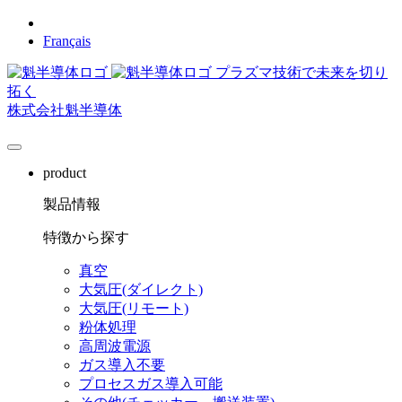
日本語
Français
プラズマ技術で未来を切り
拓く
株式会社魁半導体
product
製品情報
特徴から探す
真空
大気圧(ダイレクト)
大気圧(リモート)
粉体処理
高周波電源
ガス導入不要
プロセスガス導入可能