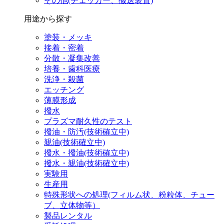
その他(チェッカー、搬送装置)
用途から探す
塗装・メッキ
接着・密着
分散・凝集改善
培養・歯科医療
洗浄・殺菌
エッチング
薄膜形成
撥水
プラズマ耐久性のテスト
撥油・防汚(技術確立中)
親油(技術確立中)
撥水・撥油(技術確立中)
撥水・親油(技術確立中)
実験用
生産用
特殊形状への処理(フィルム状、粉粒体、チュー
ブ、立体物等）
製品レンタル