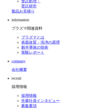
受託処理・
受託研究
製品お見積り
information
プラズマ関連資料
プラズマとは
表面改質・洗浄の原理
魁半導体の技術
実験レポート
company
会社概要
recruit
採用情報
採用情報
先輩社員インタビュー
募集要項