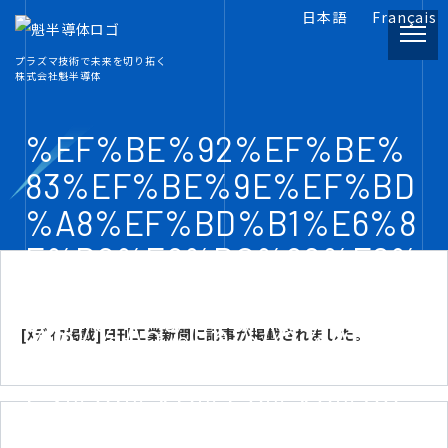
日本語
Français
プラズマ技術で未来を切り拓く
株式会社魁半導体
PRODUCT
製品情報
%EF%BE%92%EF%BE%
83%EF%BE%9E%EF%BD
INFORMATION
%A8%EF%BD%B1%E6%8
プラズマ関連資料
E%B2%E8%BC%89%E6%
COMPANY
97%A5%E5%88%8A%E5
会社概要
%B7%A5%E6%A5%AD%E
[ﾒﾃﾞｨｱ掲載]日刊工業新聞に記事が掲載されました。
6%96%B0%E8%81%9E%
RECRUIT
E3%81%AB%E8%A8%98
採用情報
%E4%BA%8B%E3%81%8