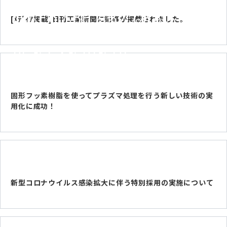
C%E6%8E%B2%E8%BC%
[ﾒﾃﾞｨｱ掲載]日刊工業新聞に記事が掲載されました。
89%E3%81%95%E3%82%
無料お見積り
8C%E3%81%BE
[ﾒﾃﾞｨｱ掲載]日刊工業新聞に記事が掲載されました。
お問い合わせ
固形フッ素樹脂を使ってプラズマ処理を行う新しい技術の実
用化に成功！
新型コロナウイルス感染拡大に伴う特別採用の実施について