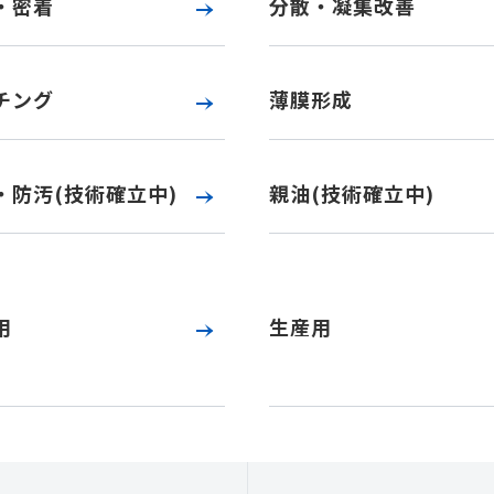
・密着
分散・凝集改善
チング
薄膜形成
・防汚(技術確立中)
親油(技術確立中)
用
生産用