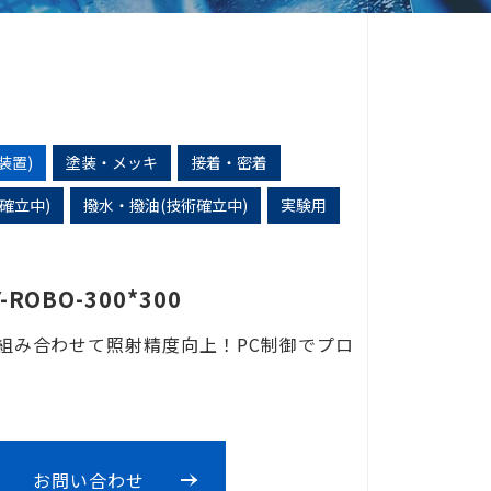
装置)
塗装・メッキ
接着・密着
確立中)
撥水・撥油(技術確立中)
実験用
ROBO-300*300
組み合わせて照射精度向上！PC制御でプロ
お問い合わせ