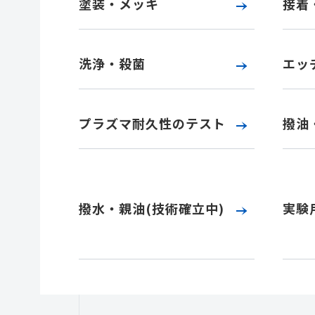
塗装・メッキ
接着
洗浄・殺菌
エッ
プラズマ耐久性のテスト
撥油
撥水・親油(技術確立中)
実験