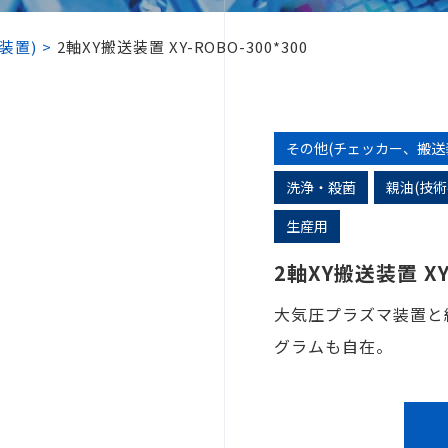
装置)
2軸XY搬送装置 XY-ROBO-300*300
その他(チェッカー、搬送
洗浄・殺菌
親油(技術
生産用
2軸XY搬送装置 XY-
大気圧プラズマ装置と
グラムも自在。