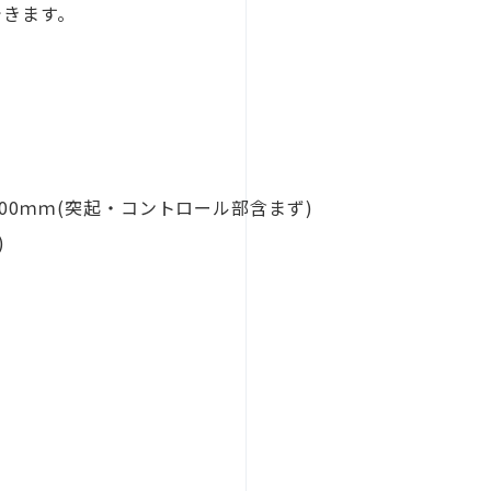
できます。
H)200ｍｍ(突起・コントロール部含まず)
)