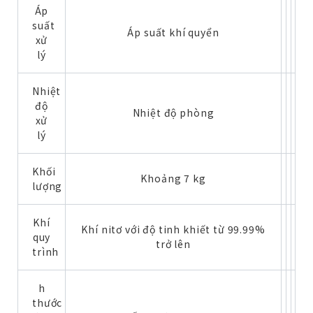
Áp
suất
Áp suất khí quyển
xử
lý
Nhiệt
độ
Nhiệt độ phòng
xử
lý
Khối
Khoảng 7 kg
lượng
Khí
Khí nitơ với độ tinh khiết từ 99.99%
quy
trở lên
trình
h
thước