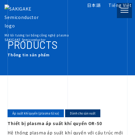
日本語
Tiếng Việt
PRODUCT
Mở lối tương lai bằng công nghệ plasma
Thông tin sản phẩm
SAKIGAKE Semiconductor
PRODUCTS
Thông tin sản phẩm
INFORMATION
Tài liệu liên quan đến plasma
COMPANY
Về chúng tôi
RECRUIT
Áp suất khí quyển (plasma từ xa)
Dành cho sản xuất
Nghề nghiệp
Thiết bị plasma áp suất khí quyển OR-50
Hệ thống plasma áp suất khí quyển với cấu trúc mới