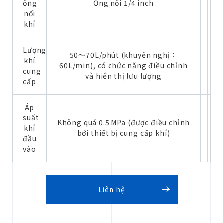
ống
Ống nối 1/4 inch
nối
khí
Lượng
50～70L/phút (khuyến nghị：
khí
60L/min), có chức năng điều chỉnh
cung
và hiển thị lưu lượng
cấp
Áp
suất
Không quá 0.5 MPa (được điều chỉnh
khí
bởi thiết bị cung cấp khí)
đầu
vào
Liên hệ