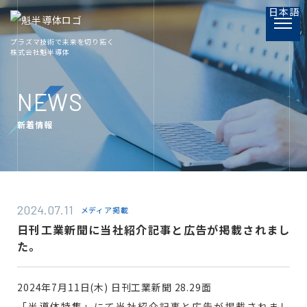
日本語
プラズマ技術で未来を切り拓く
株式会社魁半導体
PRODUCT
製品情報
NEWS
新着情報
INFORMATION
プラズマ関連資料
COMPANY
2024.07.11
メディア掲載
会社概要
日刊工業新聞に当社紹介記事と広告が掲載されまし
た。
RECRUIT
採用情報
2024年7月11日(木) 日刊工業新聞 28.29面
「半導体特集」にて当社紹介記事と広告が掲載されまし