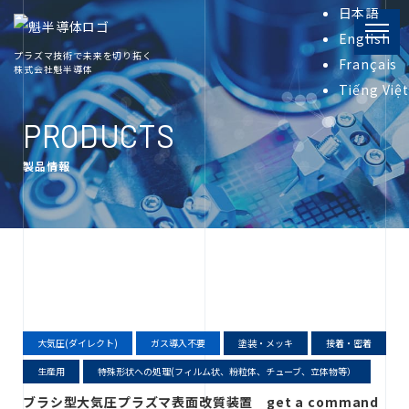
日本語
English
プラズマ技術で未来を切り拓く
Français
株式会社魁半導体
PRODUCT
Tiếng Việt
製品情報
PRODUCTS
製品情報
INFORMATION
プラズマ関連資料
COMPANY
会社概要
RECRUIT
大気圧(ダイレクト)
ガス導入不要
塗装・メッキ
接着・密着
採用情報
生産用
特殊形状への処理(フィルム状、粉粒体、チューブ、立体物等）
ブラシ型大気圧プラズマ表面改質装置 get a command