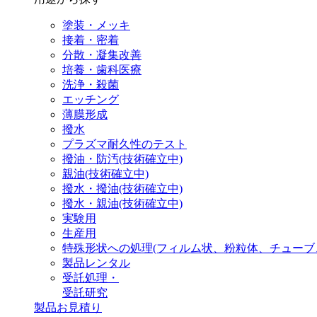
塗装・メッキ
接着・密着
分散・凝集改善
培養・歯科医療
洗浄・殺菌
エッチング
薄膜形成
撥水
プラズマ耐久性のテスト
撥油・防汚(技術確立中)
親油(技術確立中)
撥水・撥油(技術確立中)
撥水・親油(技術確立中)
実験用
生産用
特殊形状への処理(フィルム状、粉粒体、チューブ
製品レンタル
受託処理・
受託研究
製品お見積り