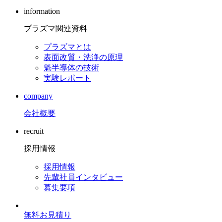
information
プラズマ関連資料
プラズマとは
表面改質・洗浄の原理
魁半導体の技術
実験レポート
company
会社概要
recruit
採用情報
採用情報
先輩社員インタビュー
募集要項
無料お見積り