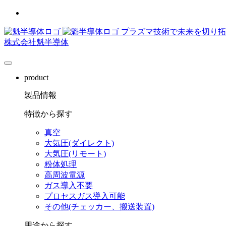
日本語
プラズマ技術で未来を切り拓
株式会社魁半導体
product
製品情報
特徴から探す
真空
大気圧(ダイレクト)
大気圧(リモート)
粉体処理
高周波電源
ガス導入不要
プロセスガス導入可能
その他(チェッカー、搬送装置)
用途から探す