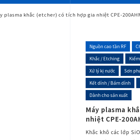
y plasma khắc (etcher) có tích hợp gia nhiệt CPE-200AH
Nguồn cao tần RF
C
Khắc / Etching
Kiểm
Xử lý kị nước
Sơn phủ
Kết dính / Bám dính
Dành cho sản xuất
Máy plasma khắc
nhiệt CPE-200
Khắc khô các lớp SiO