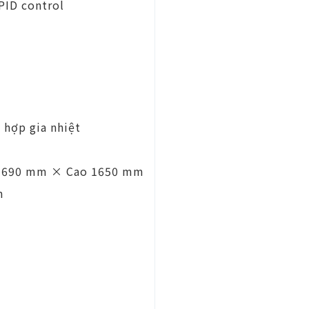
 PID control
h hợp gia nhiệt
âu 690 mm × Cao 1650 mm
m