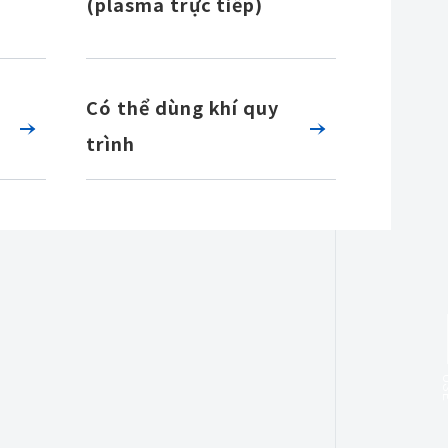
(plasma trực tiếp)
Có thể dùng khí quy
trình
U