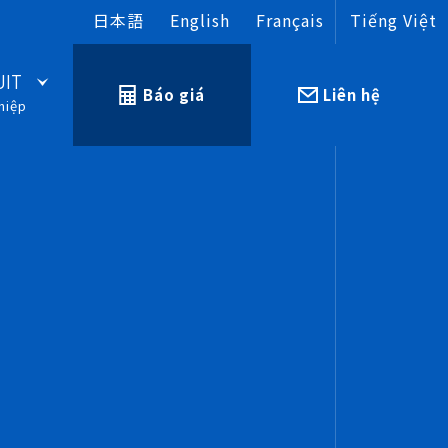
日本語
English
Français
Tiếng Việt
UIT
Báo giá
Liên hệ
hiệp