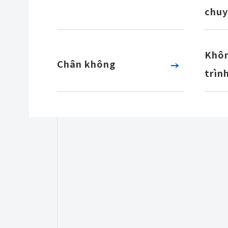
chuy
Khôn
Chân không
trìn