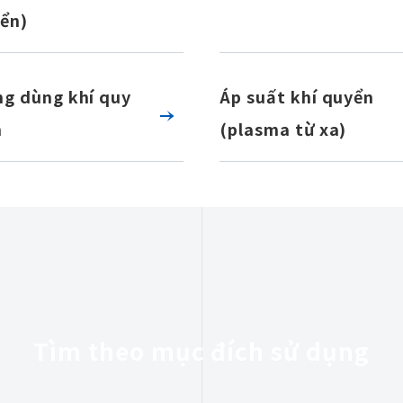
ển)
g dùng khí quy
Áp suất khí quyển
h
(plasma từ xa)
Tìm theo mục đích sử dụng