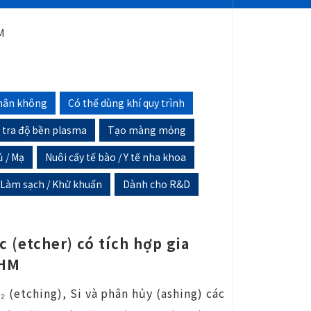
M
hân không
Có thể dùng khí quy trình
 tra độ bền plasma
Tạo màng mỏng
 / Mạ
Nuôi cấy tế bào / Y tế nha khoa
Làm sạch / Khử khuẩn
Dành cho R&D
 (etcher) có tích hợp gia
AHM
₂ (etching), Si và phân hủy (ashing) các