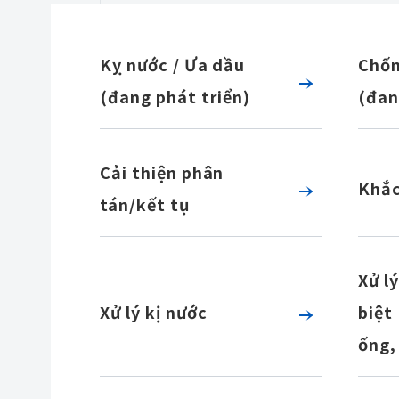
Kỵ nước / Ưa dầu
Chốn
(đang phát triển)
(đan
Cải thiện phân
Khắc
tán/kết tụ
Xử l
Xử lý kị nước
biệt
ống, 